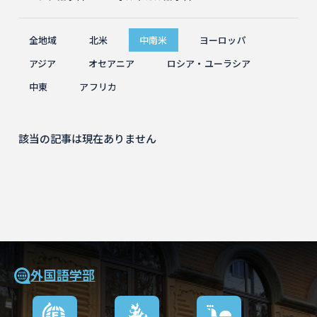
全地域
北米
中南米
ヨーロッパ
アジア
オセアニア
ロシア・ユーラシア
中東
アフリカ
該当の記事は現在ありません
外国語学部