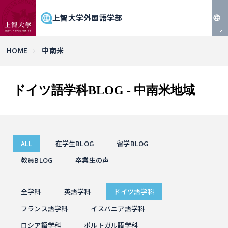
上智大学外国語学部
JP
HOME
中南米
EN
ドイツ語学科BLOG - 中南米地域
ALL
在学生BLOG
留学BLOG
教員BLOG
卒業生の声
全学科
英語学科
ドイツ語学科
フランス語学科
イスパニア語学科
ロシア語学科
ポルトガル語学科