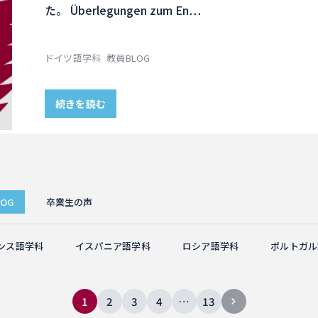
た。 Überlegungen zum En…
ドイツ語学科
教員BLOG
続きを読む
OG
卒業生の声
ンス語学科
イスパニア語学科
ロシア語学科
ポルトガル
1
2
3
4
…
13