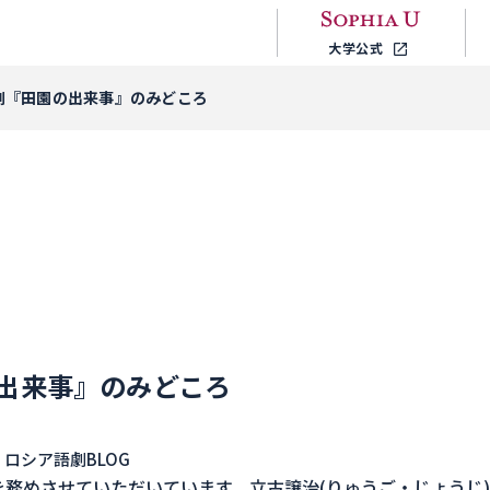
大学公式
劇『田園の出来事』のみどころ
出来事』のみどころ
# ロシア語劇BLOG
を務めさせていただいています、
立古譲治(りゅうご・じょうじ