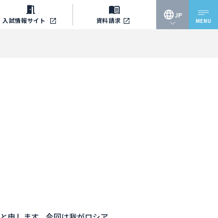
JP
入試情報
サイト
資料請求
MENU
JP
EN
)と申します。今回は我がロシア