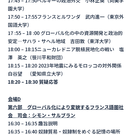
17:45 – 17:50
ベルギーの政治外交 小林正英（尚美学
園大学）
17:50 – 17:55
フランスとルワンダ 武内進一（東京外
国語大学）
17
:55 – 18 :00 グローバル化の中の資源開発と政治的
安定―サハラ・サヘル地域 吉田敦（東洋大学）
18:00 – 18:15
ニューカレドニア脱植民地化の戦い 塩
澤 英之（笹川平和財団）
18:15 – 18:20 2023年地震にみるモロッコの対外関係
白谷望 （愛知県立大学）
18:20 – 18:30
質疑応答
会場
D
第六部 グローバル化により変貌するフランス語圏社
会 司会：シモン・サルブラン
16:30 – 16:35 趣旨説明
16:35 – 16:40 奴隷貿易・奴隷制をめぐる記憶の場所