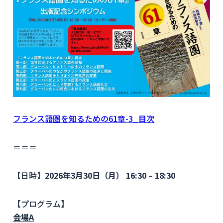
フランス語圏を知るための61章-3_目次
＝＝＝
【日時】
2026
年
3
月
30
日（月）
16:30 – 18:30
【プログラム】
会場
A