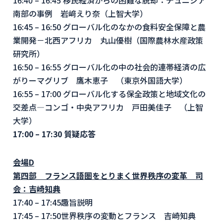
16:40 – 16:45 移民経済からの困難な脱却：チュニジア
南部の事例 岩﨑えり奈（上智大学）
16:45 – 16:50 グローバル化のなかの食料安全保障と農
業開発－北西アフリカ 丸山優樹（国際農林水産政策
研究所）
16:50 – 16:55 グローバル化の中の社会的連帯経済の広
がりーマグリブ 鷹木恵子 （東京外国語大学）
16:55 – 17:00 グローバル化する保全政策と地域文化の
交差点―コンゴ・中央アフリカ 戸田美佳子 （上智
大学）
17:00 – 17:30
質疑応答
会場
D
第四部 フランス語圏をとりまく世界秩序の変革 司
会：吉崎知典
17:40 – 17:45
趣旨説明
17:45 – 17:50
世界秩序の変動とフランス 吉崎知典