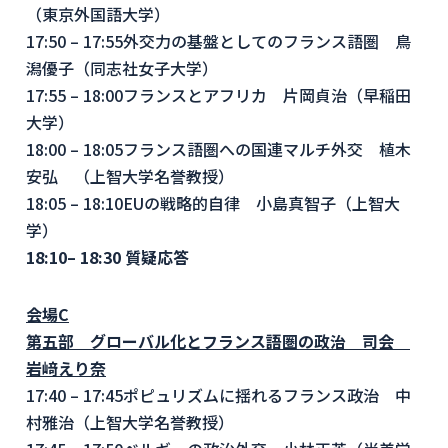
（東京外国語大学）
17:50 – 17:55
外交力の基盤としてのフランス語圏 鳥
潟優子（同志社女子大学）
17:55 – 18:00
フランスとアフリカ 片岡貞治（早稲田
大学）
18:00 – 18:05
フランス語圏への国連マルチ外交 植木
安弘 （上智大学名誉教授）
18:05 – 18:10
EU
の戦略的自律 小島真智子（上智大
学）
18:10– 18:30
質疑応答
会場
C
第五部 グローバル化とフランス語圏の政治 司会
岩﨑えり奈
17:40 – 17:45
ポピュリズムに揺れるフランス政治 中
村雅治（上智大学名誉教授）