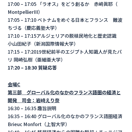
17:00 – 17:05 「ラオス」をどう創るか 赤﨑眞耶（
MontpellierIII
）
17:05 – 17:10 ベトナムをめぐる日本とフランス 難波
ちづる（慶応義塾大学）
17:10 – 17:15
アルジェリアの脱植民地化と歴史認識
小山田紀子（新潟国際情報大学）
17:15 – 17:20
19
世紀前半のエジプト人知識人が見たパ
リ 岡崎弘樹（亜細亜大学）
17:20 – 18:30
質疑応答
会場
C
第三部 グローバル化のなかのフランス語圏の経済と
開発 司会：岩﨑えり奈
16:30 – 16:35 趣旨説明
16:35 – 16:40 グローバル化のなかのフランス語圏経済
Brieuc Monfort（上智大学）