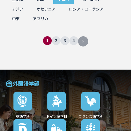
アジア
オセアニア
ロシア・ユーラシア
中東
アフリカ
1
2
3
4
外国語学部
英語学科
ドイツ語学科
フランス語学科