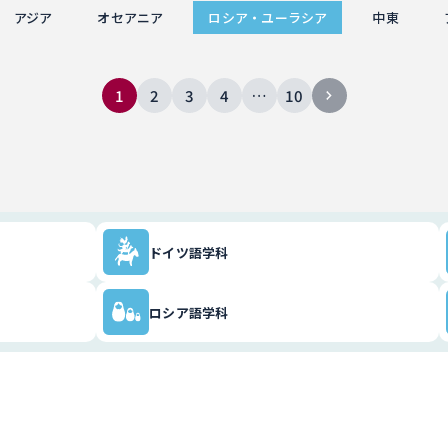
アジア
オセアニア
ロシア・ユーラシア
中東
1
2
3
4
…
10
ドイツ語学科
ロシア語学科