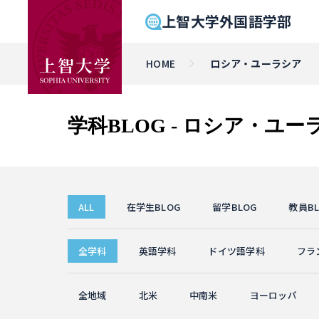
上智大学外国語学部
HOME
ロシア・ユーラシア
学科BLOG - ロシア・ユ
ALL
在学生BLOG
留学BLOG
教員BL
全学科
英語学科
ドイツ語学科
フラ
全地域
北米
中南米
ヨーロッパ