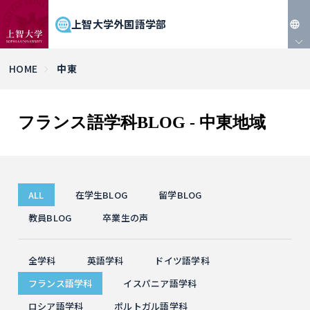
上智大学外国語学部
JP
HOME
中東
EN
フランス語学科BLOG - 中東地域
ALL
在学生BLOG
留学BLOG
教員BLOG
卒業生の声
全学科
英語学科
ドイツ語学科
フランス語学科
イスパニア語学科
ロシア語学科
ポルトガル語学科