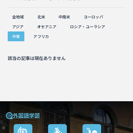
全地域
北米
中南米
ヨーロッパ
アジア
オセアニア
ロシア・ユーラシア
中東
アフリカ
該当の記事は現在ありません
外国語学部