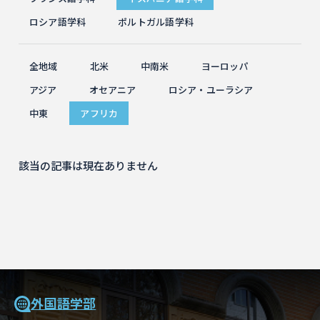
ロシア語学科
ポルトガル語学科
全地域
北米
中南米
ヨーロッパ
アジア
オセアニア
ロシア・ユーラシア
中東
アフリカ
該当の記事は現在ありません
外国語学部