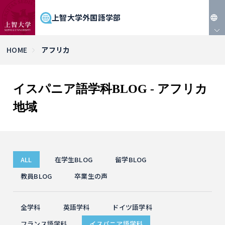
上智大学外国語学部
JP
HOME
アフリカ
EN
イスパニア語学科BLOG - アフリカ
地域
ALL
在学生BLOG
留学BLOG
教員BLOG
卒業生の声
全学科
英語学科
ドイツ語学科
フランス語学科
イスパニア語学科