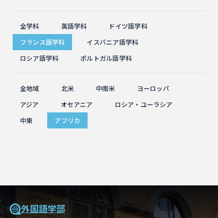
全学科
英語学科
ドイツ語学科
フランス語学科
イスパニア語学科
ロシア語学科
ポルトガル語学科
全地域
北米
中南米
ヨーロッパ
アジア
オセアニア
ロシア・ユーラシア
中東
アフリカ
外国語学部