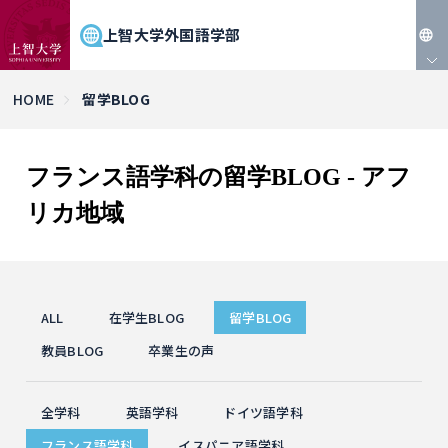
上智大学外国語学部
JP
HOME
留学BLOG
EN
フランス語学科の留学BLOG - アフ
リカ地域
ALL
在学生BLOG
留学BLOG
教員BLOG
卒業生の声
全学科
英語学科
ドイツ語学科
フランス語学科
イスパニア語学科