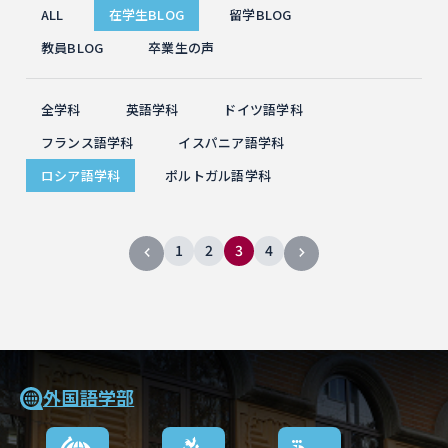
ALL
在学生BLOG
留学BLOG
教員BLOG
卒業生の声
全学科
英語学科
ドイツ語学科
フランス語学科
イスパニア語学科
ロシア語学科
ポルトガル語学科
1
2
3
4
外国語学部