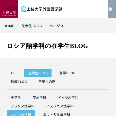
上智大学外国語学部
JP
HOME
在学生BLOG
ページ 3
EN
ロシア語学科の在学生BLOG
ALL
在学生BLOG
留学BLOG
教員BLOG
卒業生の声
全学科
英語学科
ドイツ語学科
フランス語学科
イスパニア語学科
ロシア語学科
ポルトガル語学科