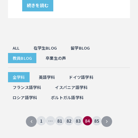
続きを読む
ALL
在学生BLOG
留学BLOG
教員BLOG
卒業生の声
全学科
英語学科
ドイツ語学科
フランス語学科
イスパニア語学科
ロシア語学科
ポルトガル語学科
1
…
81
82
83
84
85