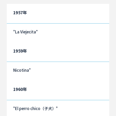
1957年
”La Viejecita”
1959年
Nicotina”
1960年
”El perro chico（子犬）”