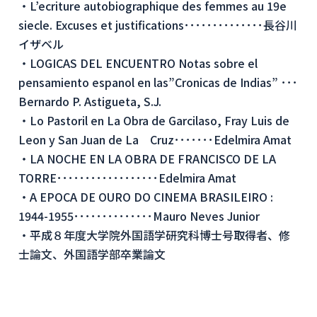
・L’ecriture autobiographique des femmes au 19e
siecle. Excuses et justifications･･････････････長谷川
イザベル
・LOGICAS DEL ENCUENTRO Notas sobre el
pensamiento espanol en las”Cronicas de Indias” ･･･
Bernardo P. Astigueta, S.J.
・Lo Pastoril en La Obra de Garcilaso, Fray Luis de
Leon y San Juan de La Cruz･･･････Edelmira Amat
・LA NOCHE EN LA OBRA DE FRANCISCO DE LA
TORRE･･････････････････Edelmira Amat
・A EPOCA DE OURO DO CINEMA BRASILEIRO :
1944-1955･･････････････Mauro Neves Junior
・平成８年度大学院外国語学研究科博士号取得者、修
士論文、外国語学部卒業論文