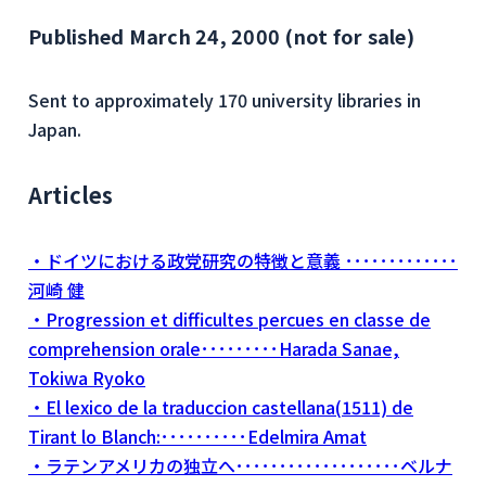
Published March 24, 2000 (not for sale)
Sent to approximately 170 university libraries in
Japan.
Articles
・ドイツにおける政党研究の特徴と意義 ･････････････
河崎 健
・Progression et difficultes percues en classe de
comprehension orale･････････Harada Sanae,
Tokiwa Ryoko
・El lexico de la traduccion castellana(1511) de
Tirant lo Blanch:･･････････Edelmira Amat
・ラテンアメリカの独立へ･･･････････････････ベルナ