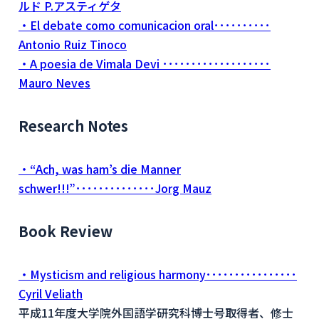
ルド P.アスティゲタ
・El debate como comunicacion oral･･････････
Antonio Ruiz Tinoco
・A poesia de Vimala Devi ･･･････････････････
Mauro Neves
Research Notes
・“Ach, was ham’s die Manner
schwer!!!”･･････････････Jorg Mauz
Book Review
・Mysticism and religious harmony････････････････
Cyril Veliath
平成11年度大学院外国語学研究科博士号取得者、修士