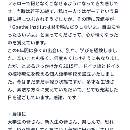
フォローで何となくこなせるようになってきた感じで
す。当時は若干25歳で、私は一人ではゲーテという看
板に押しつぶされそうでしたが、その時に元館長が
「Goethe Institutは君を噛んだりしないよ。自由にや
ったらいいよ」と言ってくださって、心が軽くなった
のを覚えています。
この6年間は多くの出会い、別れ、学びを経験しまし
た。辛いことも多く、何度もくじけそうにもなりまし
たが、とあるきっかけから2015年、ドイツ語とドイツ
の植物療法を教える個人語学学校を設立いたしまし
た。今はまだまだ手探り状態ですが、多才な生徒さ
ん、素敵な方々に支えていただいて、とても充実した
日を過ごしています。感謝、です！
・最後に
大学生の皆さん、新入生の皆さん、楽しんで、恐れ
ず、色々挑戦してください！必死に何かをしていれ