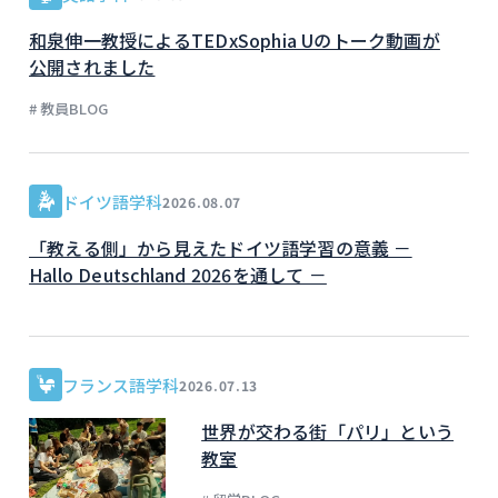
和泉伸一教授によるTEDxSophia Uのトーク動画が
公開されました
# 教員BLOG
ドイツ語学科
2026.08.07
「教える側」から見えたドイツ語学習の意義 －
Hallo Deutschland 2026を通して －
フランス語学科
2026.07.13
世界が交わる街「パリ」という
教室