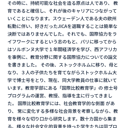
その時に、持続可能な社会を造る原点は人であり、 教
育であると確信し、それが後のキャリアにつながって
いくことになります。スウェーデン人である夫の欧州
転勤に伴い、好きだったJICAを退職することは簡単な
決断ではありませんでした。それでも、国際協力をラ
イフワークにするという志のもと、パリに移ってから
はソルボンヌ大学で１年間経済学を学び、西アフリカ
を事例に、教育分野に関する国際協力についての論文
を書きました。 その後、ストックホルムに移り、母と
なり、３人の子供たちを育てながらストックホルム大
学で博士号をとり、現在、同大学教員の仕事に就いて
います。教育学部にある「国際比較教育学」の 修士号
プログラムの運営、教授、指導を主に行ってきまし
た。 国際比較教育学には、社会教育学的な側面 があ
り、 常に変化する多様な社会背景を考察しながら、教
育を様々な切り口から研究します。数十カ国から集ま
る、様々な社会文化的背景を持った学生たちは同プロ