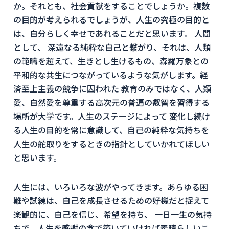
か。それとも、社会貢献をすることでしょうか。複数
の目的が考えられるでしょうが、人生の究極の目的と
は、自分らしく幸せであれることだと思います。 人間
として、 深遠なる純粋な自己と繋がり、それは、人類
の範疇を超えて、生きとし生けるもの、森羅万象との
平和的な共生につながっているような気がします。経
済至上主義の競争に囚われた 教育のみではなく、人類
愛、自然愛を尊重する高次元の普遍の叡智を習得する
場所が大学です。人生のステージによって 変化し続け
る人生の目的を常に意識して、自己の純粋な気持ちを
人生の舵取りをするときの指針としていかれてほしい
と思います。
人生には、いろいろな波がやってきます。あらゆる困
難や試練は、自己を成長させるための好機だと捉えて
楽観的に、自己を信じ、希望を持ち、 一日一生の気持
ちで、人生を感謝の念で築いていければ素晴らしいこ