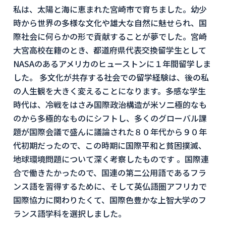
私は、太陽と海に恵まれた宮崎市で育ちました。幼少
時から世界の多様な文化や雄大な自然に魅せられ、国
際社会に何らかの形で貢献することが夢でした。宮崎
大宮高校在籍のとき、都道府県代表交換留学生として
NASAのあるアメリカのヒューストンに１年間留学しま
した。 多文化が共存する社会での留学経験は、後の私
の人生観を大きく変えることになります。多感な学生
時代は、冷戦をはさみ国際政治構造が米ソ二極的なも
のから多極的なものにシフトし、多くのグローバル課
題が国際会議で盛んに議論された８０年代から９０年
代初期だったので、この時期に国際平和と貧困撲滅、
地球環境問題について深く考察したものです 。国際連
合で働きたかったので、国連の第二公用語であるフラ
ンス語を習得するために、そして英仏語圏アフリカで
国際協力に関わりたくて、国際色豊かな上智大学のフ
ランス語学科を選択しました。