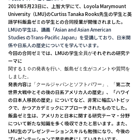
2019年5月23日に、上智大学にて、Loyola Marymount
University（LMU)のCurtiss Tanaka Rooks先生の学生と英
語学科飯島ゼミの学生との合同授業が開
催されました。
LMUの学生は、講義「Asian and Asian American
Studies のTrans-Pacific Japan」を受講しており、日米関
係や日系人の歴史についてを
学んでいます。
今回の合同ゼミでは、LMUの学生
それぞれの研究テ
全員
が
ーマに
関する１０の発表を行い、
飯島ゼミ生がコメントや質問を
しました。
発表内容
第二次
は「
クールジャパンとソフトパワー」、「
世界大戦中とその後の
日系アメリカ人の歴史」、「ハワイ
の日本人移民の歴史」
についてなど、非常に幅広いトピッ
クで、かつアカデミックにアプ
ローチされたものでした。
飯島ゼミ生は、アメリカと日本に関する
研究テーマ・分野
について新たな知識を多く吸収できたと思います
。また、
LMU生のプレゼンテーションスキルも勉強になり、
今後の
プレゼンテーションで是非参考にしていきたいです。