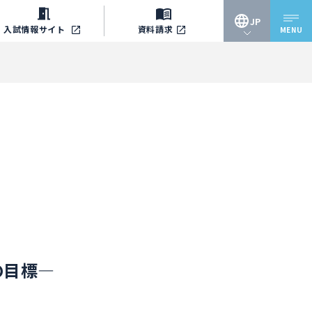
JP
入試情報
サイト
資料請求
MENU
JP
EN
の目標―