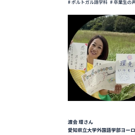
# ポルトガル語学科
# 卒業生の
渡会 環さん
愛知県立大学外国語学部ヨー