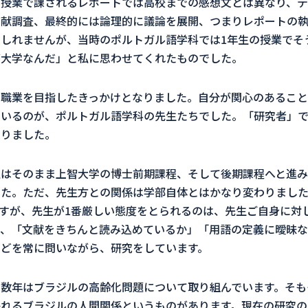
の授業で課されるレポートでは高校までの感想文とは異なり、テ
文献調査、最終的には論理的に議論を展開、つまりレポートの
もしれませんが、当時のポルトガル語学科では
1
年生の授業でそ
が大学なんだ」と私に思わせてくれたものでした。
職業を目指したきっかけとなりました。自分が関心のあること
ているのが、ポルトガル語学科の先生たちでした。「研究者」で
なりました。
私はそのまま上智大学の博士前期課程、そして後期課程へと進み
した。ただ、先生方との関係は学部自体とはかなり変わりまし
すが、先生が
1
番厳しい態度をとられるのは、先生ご自身に対
り、「文献をきちんと読み込めているか」「用語の定義に曖昧な
どを常に問いながら、研究をしています。
数年はブラジルの高齢化問題について取り組んでいます。そも
れるブラジルの人間関係というものがあります。現在の研究の