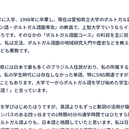
年に入学、
1998
年に卒業し、現在は愛知県立大学のポルトガル
ン語・ポルトガル語圏専攻」の教員で、上智大学でいうならイ
ろです。そのなかの「ポルトガル語圏コース」の科目を主に担
、私は文法、ポルトガル語圏の地域研究入門や歴史などを教え
ども業務です。
県には日本で最も多くのブラジル人住民がおり、私の所属する
。私の学生時代には存在しなかった単語、特に
SNS
関連ですが
こともあります。大学で一からポルトガル語を学び始めた学生
語！」と言っています。
語を学びはじめたほうですが、英語よりもずっと動詞の活用が
ャンパスのある四ッ谷までの
1
時間
45
分の通学時間ではひたすら
ルトガル語よりも、日本語と格闘していたと思います。私は日