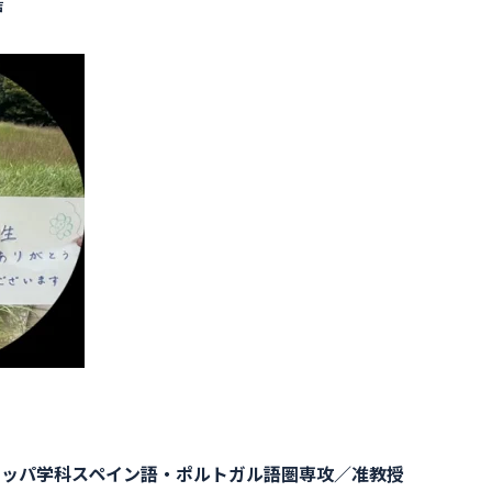
声
ロッパ学科スペイン語・ポルトガル語圏専攻／准教授