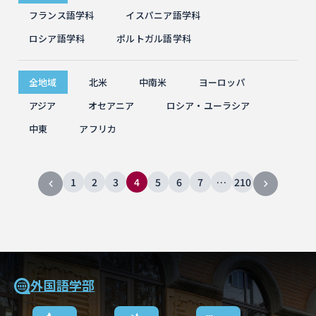
フランス語学科
イスパニア語学科
ロシア語学科
ポルトガル語学科
全地域
北米
中南米
ヨーロッパ
アジア
オセアニア
ロシア・ユーラシア
中東
アフリカ
1
2
3
4
5
6
7
…
210
外国語学部