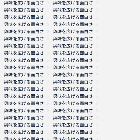
興味を広げる面白さ
興味を広げる面白さ
興味を広げる面白さ
興味を広げる面白さ
興味を広げる面白さ
興味を広げる面白さ
興味を広げる面白さ
興味を広げる面白さ
興味を広げる面白さ
興味を広げる面白さ
興味を広げる面白さ
興味を広げる面白さ
興味を広げる面白さ
興味を広げる面白さ
興味を広げる面白さ
興味を広げる面白さ
興味を広げる面白さ
興味を広げる面白さ
興味を広げる面白さ
興味を広げる面白さ
興味を広げる面白さ
興味を広げる面白さ
興味を広げる面白さ
興味を広げる面白さ
興味を広げる面白さ
興味を広げる面白さ
興味を広げる面白さ
興味を広げる面白さ
興味を広げる面白さ
興味を広げる面白さ
興味を広げる面白さ
興味を広げる面白さ
興味を広げる面白さ
興味を広げる面白さ
興味を広げる面白さ
興味を広げる面白さ
興味を広げる面白さ
興味を広げる面白さ
興味を広げる面白さ
興味を広げる面白さ