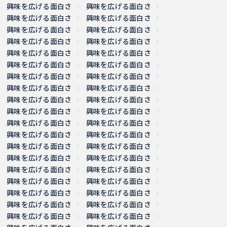
興味を広げる面白さ
興味を広げる面白さ
興味を広げる面白さ
興味を広げる面白さ
興味を広げる面白さ
興味を広げる面白さ
興味を広げる面白さ
興味を広げる面白さ
興味を広げる面白さ
興味を広げる面白さ
興味を広げる面白さ
興味を広げる面白さ
興味を広げる面白さ
興味を広げる面白さ
興味を広げる面白さ
興味を広げる面白さ
興味を広げる面白さ
興味を広げる面白さ
興味を広げる面白さ
興味を広げる面白さ
興味を広げる面白さ
興味を広げる面白さ
興味を広げる面白さ
興味を広げる面白さ
興味を広げる面白さ
興味を広げる面白さ
興味を広げる面白さ
興味を広げる面白さ
興味を広げる面白さ
興味を広げる面白さ
興味を広げる面白さ
興味を広げる面白さ
興味を広げる面白さ
興味を広げる面白さ
興味を広げる面白さ
興味を広げる面白さ
興味を広げる面白さ
興味を広げる面白さ