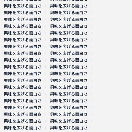
興味を広げる面白さ
興味を広げる面白さ
興味を広げる面白さ
興味を広げる面白さ
興味を広げる面白さ
興味を広げる面白さ
興味を広げる面白さ
興味を広げる面白さ
興味を広げる面白さ
興味を広げる面白さ
興味を広げる面白さ
興味を広げる面白さ
興味を広げる面白さ
興味を広げる面白さ
興味を広げる面白さ
興味を広げる面白さ
興味を広げる面白さ
興味を広げる面白さ
興味を広げる面白さ
興味を広げる面白さ
興味を広げる面白さ
興味を広げる面白さ
興味を広げる面白さ
興味を広げる面白さ
興味を広げる面白さ
興味を広げる面白さ
興味を広げる面白さ
興味を広げる面白さ
興味を広げる面白さ
興味を広げる面白さ
興味を広げる面白さ
興味を広げる面白さ
興味を広げる面白さ
興味を広げる面白さ
興味を広げる面白さ
興味を広げる面白さ
興味を広げる面白さ
興味を広げる面白さ