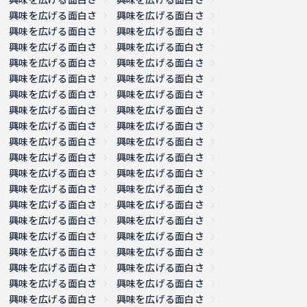
興味を広げる面白さ
興味を広げる面白さ
興味を広げる面白さ
興味を広げる面白さ
興味を広げる面白さ
興味を広げる面白さ
興味を広げる面白さ
興味を広げる面白さ
興味を広げる面白さ
興味を広げる面白さ
興味を広げる面白さ
興味を広げる面白さ
興味を広げる面白さ
興味を広げる面白さ
興味を広げる面白さ
興味を広げる面白さ
興味を広げる面白さ
興味を広げる面白さ
興味を広げる面白さ
興味を広げる面白さ
興味を広げる面白さ
興味を広げる面白さ
興味を広げる面白さ
興味を広げる面白さ
興味を広げる面白さ
興味を広げる面白さ
興味を広げる面白さ
興味を広げる面白さ
興味を広げる面白さ
興味を広げる面白さ
興味を広げる面白さ
興味を広げる面白さ
興味を広げる面白さ
興味を広げる面白さ
興味を広げる面白さ
興味を広げる面白さ
興味を広げる面白さ
興味を広げる面白さ