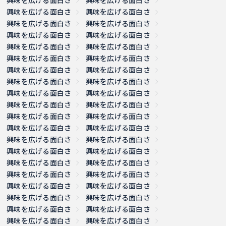
興味を広げる面白さ
興味を広げる面白さ
興味を広げる面白さ
興味を広げる面白さ
興味を広げる面白さ
興味を広げる面白さ
興味を広げる面白さ
興味を広げる面白さ
興味を広げる面白さ
興味を広げる面白さ
興味を広げる面白さ
興味を広げる面白さ
興味を広げる面白さ
興味を広げる面白さ
興味を広げる面白さ
興味を広げる面白さ
興味を広げる面白さ
興味を広げる面白さ
興味を広げる面白さ
興味を広げる面白さ
興味を広げる面白さ
興味を広げる面白さ
興味を広げる面白さ
興味を広げる面白さ
興味を広げる面白さ
興味を広げる面白さ
興味を広げる面白さ
興味を広げる面白さ
興味を広げる面白さ
興味を広げる面白さ
興味を広げる面白さ
興味を広げる面白さ
興味を広げる面白さ
興味を広げる面白さ
興味を広げる面白さ
興味を広げる面白さ
興味を広げる面白さ
興味を広げる面白さ
興味を広げる面白さ
興味を広げる面白さ