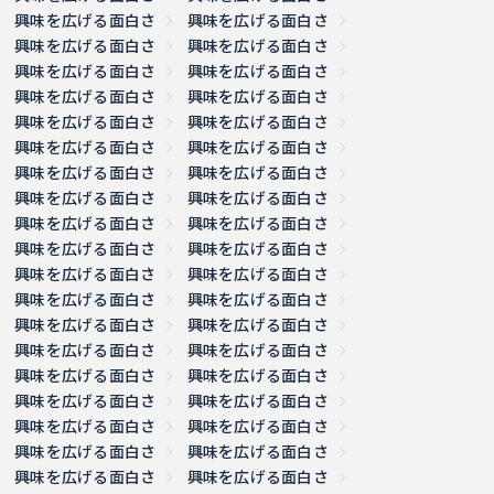
興味を広げる面白さ
興味を広げる面白さ
興味を広げる面白さ
興味を広げる面白さ
興味を広げる面白さ
興味を広げる面白さ
興味を広げる面白さ
興味を広げる面白さ
興味を広げる面白さ
興味を広げる面白さ
興味を広げる面白さ
興味を広げる面白さ
興味を広げる面白さ
興味を広げる面白さ
興味を広げる面白さ
興味を広げる面白さ
興味を広げる面白さ
興味を広げる面白さ
興味を広げる面白さ
興味を広げる面白さ
興味を広げる面白さ
興味を広げる面白さ
興味を広げる面白さ
興味を広げる面白さ
興味を広げる面白さ
興味を広げる面白さ
興味を広げる面白さ
興味を広げる面白さ
興味を広げる面白さ
興味を広げる面白さ
興味を広げる面白さ
興味を広げる面白さ
興味を広げる面白さ
興味を広げる面白さ
興味を広げる面白さ
興味を広げる面白さ
興味を広げる面白さ
興味を広げる面白さ