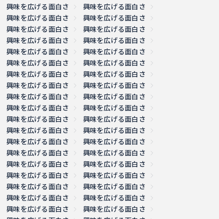
興味を広げる面白さ
興味を広げる面白さ
興味を広げる面白さ
興味を広げる面白さ
興味を広げる面白さ
興味を広げる面白さ
興味を広げる面白さ
興味を広げる面白さ
興味を広げる面白さ
興味を広げる面白さ
興味を広げる面白さ
興味を広げる面白さ
興味を広げる面白さ
興味を広げる面白さ
興味を広げる面白さ
興味を広げる面白さ
興味を広げる面白さ
興味を広げる面白さ
興味を広げる面白さ
興味を広げる面白さ
興味を広げる面白さ
興味を広げる面白さ
興味を広げる面白さ
興味を広げる面白さ
興味を広げる面白さ
興味を広げる面白さ
興味を広げる面白さ
興味を広げる面白さ
興味を広げる面白さ
興味を広げる面白さ
興味を広げる面白さ
興味を広げる面白さ
興味を広げる面白さ
興味を広げる面白さ
興味を広げる面白さ
興味を広げる面白さ
興味を広げる面白さ
興味を広げる面白さ