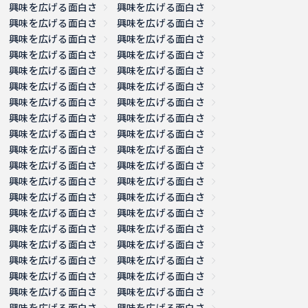
興味を広げる面白さ
興味を広げる面白さ
興味を広げる面白さ
興味を広げる面白さ
興味を広げる面白さ
興味を広げる面白さ
興味を広げる面白さ
興味を広げる面白さ
興味を広げる面白さ
興味を広げる面白さ
興味を広げる面白さ
興味を広げる面白さ
興味を広げる面白さ
興味を広げる面白さ
興味を広げる面白さ
興味を広げる面白さ
興味を広げる面白さ
興味を広げる面白さ
興味を広げる面白さ
興味を広げる面白さ
興味を広げる面白さ
興味を広げる面白さ
興味を広げる面白さ
興味を広げる面白さ
興味を広げる面白さ
興味を広げる面白さ
興味を広げる面白さ
興味を広げる面白さ
興味を広げる面白さ
興味を広げる面白さ
興味を広げる面白さ
興味を広げる面白さ
興味を広げる面白さ
興味を広げる面白さ
興味を広げる面白さ
興味を広げる面白さ
興味を広げる面白さ
興味を広げる面白さ
興味を広げる面白さ
興味を広げる面白さ