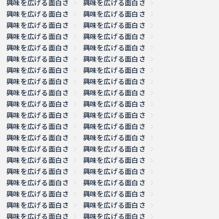
興味を広げる面白さ
興味を広げる面白さ
興味を広げる面白さ
興味を広げる面白さ
興味を広げる面白さ
興味を広げる面白さ
興味を広げる面白さ
興味を広げる面白さ
興味を広げる面白さ
興味を広げる面白さ
興味を広げる面白さ
興味を広げる面白さ
興味を広げる面白さ
興味を広げる面白さ
興味を広げる面白さ
興味を広げる面白さ
興味を広げる面白さ
興味を広げる面白さ
興味を広げる面白さ
興味を広げる面白さ
興味を広げる面白さ
興味を広げる面白さ
興味を広げる面白さ
興味を広げる面白さ
興味を広げる面白さ
興味を広げる面白さ
興味を広げる面白さ
興味を広げる面白さ
興味を広げる面白さ
興味を広げる面白さ
興味を広げる面白さ
興味を広げる面白さ
興味を広げる面白さ
興味を広げる面白さ
興味を広げる面白さ
興味を広げる面白さ
興味を広げる面白さ
興味を広げる面白さ
興味を広げる面白さ
興味を広げる面白さ