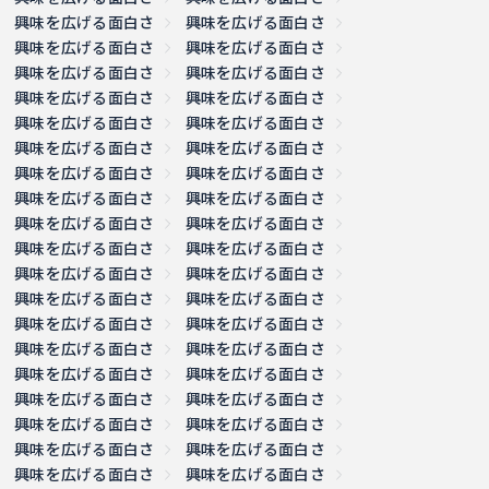
興味を広げる面白さ
興味を広げる面白さ
興味を広げる面白さ
興味を広げる面白さ
興味を広げる面白さ
興味を広げる面白さ
興味を広げる面白さ
興味を広げる面白さ
興味を広げる面白さ
興味を広げる面白さ
興味を広げる面白さ
興味を広げる面白さ
興味を広げる面白さ
興味を広げる面白さ
興味を広げる面白さ
興味を広げる面白さ
興味を広げる面白さ
興味を広げる面白さ
興味を広げる面白さ
興味を広げる面白さ
興味を広げる面白さ
興味を広げる面白さ
興味を広げる面白さ
興味を広げる面白さ
興味を広げる面白さ
興味を広げる面白さ
興味を広げる面白さ
興味を広げる面白さ
興味を広げる面白さ
興味を広げる面白さ
興味を広げる面白さ
興味を広げる面白さ
興味を広げる面白さ
興味を広げる面白さ
興味を広げる面白さ
興味を広げる面白さ
興味を広げる面白さ
興味を広げる面白さ