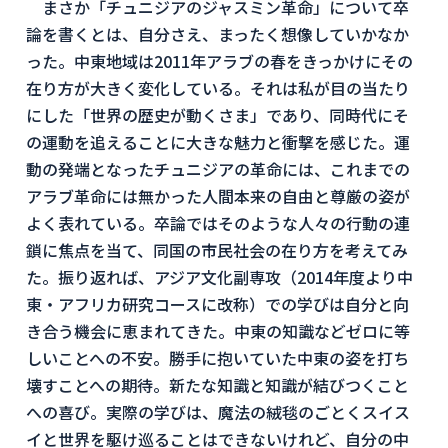
まさか「チュニジアのジャスミン革命」について卒
論を書くとは、自分さえ、まったく想像していかなか
った。中東地域は2011年アラブの春をきっかけにその
在り方が大きく変化している。それは私が目の当たり
にした「世界の歴史が動くさま」であり、同時代にそ
の運動を追えることに大きな魅力と衝撃を感じた。運
動の発端となったチュニジアの革命には、これまでの
アラブ革命には無かった人間本来の自由と尊厳の姿が
よく表れている。卒論ではそのような人々の行動の連
鎖に焦点を当て、同国の市民社会の在り方を考えてみ
た。振り返れば、アジア文化副専攻（2014年度より中
東・アフリカ研究コースに改称）での学びは自分と向
き合う機会に恵まれてきた。中東の知識などゼロに等
しいことへの不安。勝手に抱いていた中東の姿を打ち
壊すことへの期待。新たな知識と知識が結びつくこと
への喜び。実際の学びは、魔法の絨毯のごとくスイス
イと世界を駆け巡ることはできないけれど、自分の中