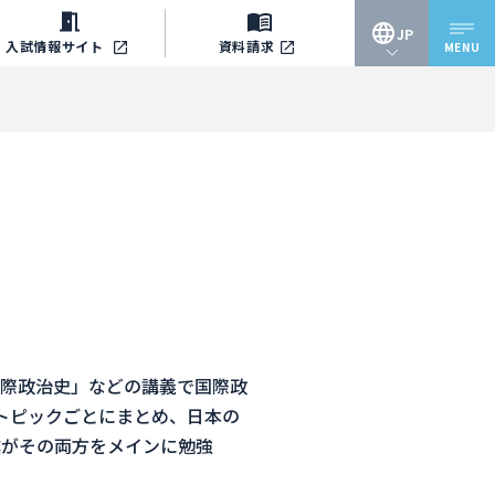
JP
入試情報
サイト
資料請求
MENU
JP
EN
際政治史」などの講義で国際政
トピックごとにまとめ、日本の
僕がその両方をメインに勉強