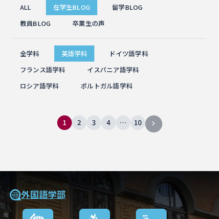
ALL
在学生BLOG
留学BLOG
教員BLOG
卒業生の声
全学科
英語学科
ドイツ語学科
フランス語学科
イスパニア語学科
ロシア語学科
ポルトガル語学科
1
2
3
4
…
10
外国語学部