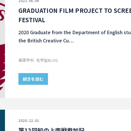
2021.06.04
GRADUATION FILM PROJECT TO SCREE
FESTIVAL
2020 Graduate from the Department of English stud
the British Creative Cu…
英語学科
在学生BLOG
続きを読む
2020.12.01
第12回知の上南戦参加記