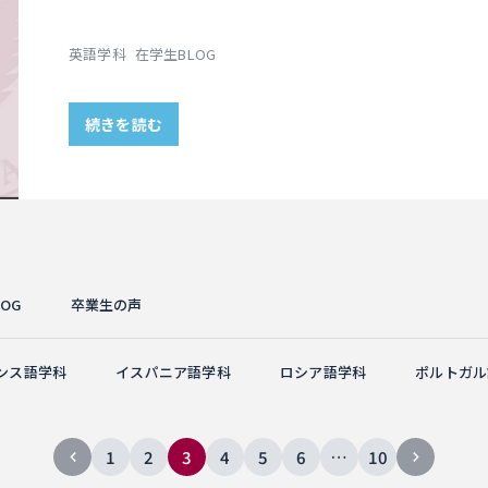
英語学科
在学生BLOG
続きを読む
OG
卒業生の声
ンス語学科
イスパニア語学科
ロシア語学科
ポルトガル
1
2
3
4
5
6
…
10