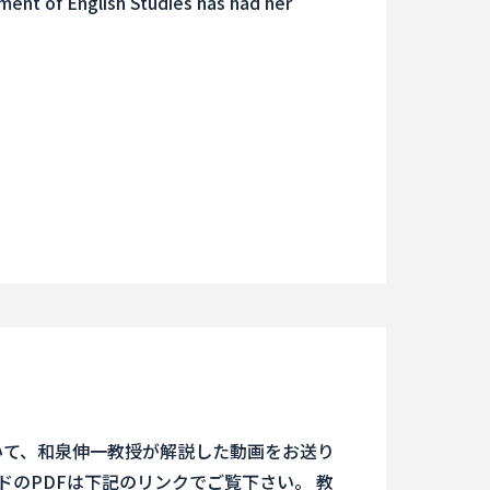
ent of English Studies has had her
いて、和泉伸一教授が解説した動画をお送り
ライドのPDFは下記のリンクでご覧下さい。 教