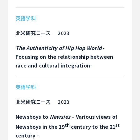
英語学科
北米研究コース
2023
The Authenticity of Hip Hop World
-
Focusing on the relationship between
race and cultural integration-
英語学科
北米研究コース
2023
Newsboys to
Newsies
– Various views of
th
st
Newsboys in the 19
century to the 21
century –