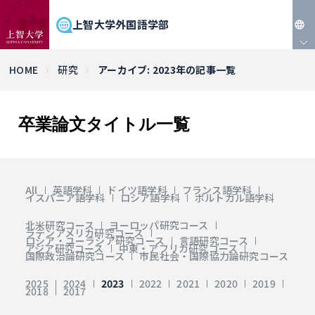
上智大学外国語学部
JP
HOME
研究
アーカイブ: 2023年の記事一覧
EN
卒業論文タイトル一覧
All
英語学科
ドイツ語学科
フランス語学科
イスパニア語学科
ロシア語学科
ポルトガル語学科
北米研究コース
ヨーロッパ研究コース
ラテンアメリカ研究コース
ロシア・ユーラシア研究コース
言語研究コース
アジア研究コース
中東・アフリカ研究コース
国際政治論研究コース
市民社会・国際協力論研究コース
2025
2024
2023
2022
2021
2020
2019
2018
2017