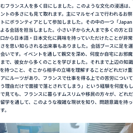
読むフランス人を多く目にしました。このような文化の浸透は
ントの多さにも見て取れます。主にマルセイユで行われるお祭
にボランティアとして参加しました。その中の一つ「Japan e
よる会話を担当しました。小さい子から大人まで多くの方と日
口から日本語・日本文化に興味を持っていただけたことが非常
さを思い知らされる出来事もありました。会話ブースに足を運
会いです。イベントを通して親交を深め、何度か自宅にお邪魔
るまで、彼女から多くのことを学びました。それまで上辺の知識
を持つこと、そこから相手の立場を理解することがどれだけ重
アにルーツがあり、フランスで仕事を得る上での苦労について
いう理由だけで面接で落とされてしまう」という経験を何度もし
口で見ても、フランスに暮らすムスリムや移民の方々が、どれだ
留学を通して、このような複雑な現状を知り、問題意識を持っ
す。