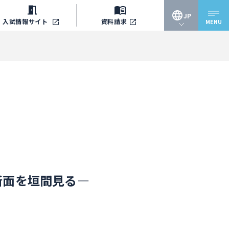
JP
入試情報
サイト
資料請求
MENU
JP
EN
断面を垣間見る―