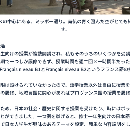
スの中心にある、ミラボー通り。南仏の青く澄んだ空がとても
す。
生活
学生向けの授業が複数開講され、私もそのうちのいくつかを受
学期で一つしか履修できず、授業時間も週二回×一時間半だった
çais niveau B1とFrançais niveau B2というフラ
限は設けられていなかったので、語学授業以外は自由に授業を
義の履修、地域言語に関心があればプロヴァンス語の授業を履修
ため、日本の社会・歴史に関する授業を受けたり、時にはボラ
とができました。一つ例を挙げると、修士一年生向けの日本語
業で日本人学生が興味のあるテーマを設定、簡単な内容説明を