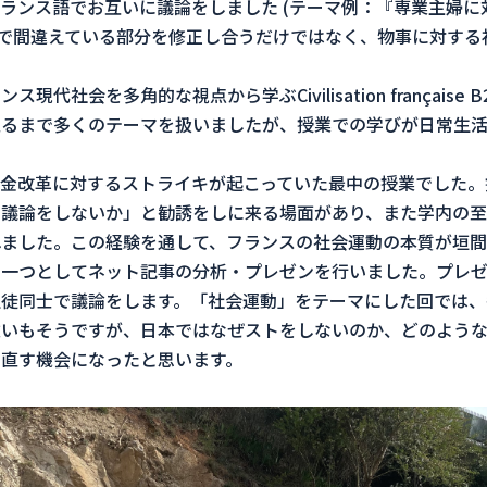
ランス語でお互いに議論をしました (テーマ例：『専業主婦に対
現で間違えている部分を修正し合うだけではなく、物事に対する
代社会を多角的な視点から学ぶCivilisation française
至るまで多くのテーマを扱いましたが、授業での学びが日常生
金改革に対するストライキが起こっていた最中の授業でした。
議論をしないか」と勧誘をしに来る場面があり、また学内の至
ました。この経験を通して、フランスの社会運動の本質が垣間
の一つとしてネット記事の分析・プレゼンを行いました。プレ
徒同士で議論をします。「社会運動」をテーマにした回では、
違いもそうですが、日本ではなぜストをしないのか、どのような
直す機会になったと思います。