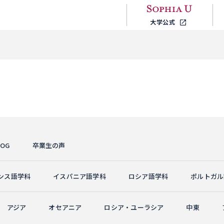
大学公式
OG
卒業生の声
ンス語学科
イスパニア語学科
ロシア語学科
ポルトガル
アジア
オセアニア
ロシア・ユーラシア
中東