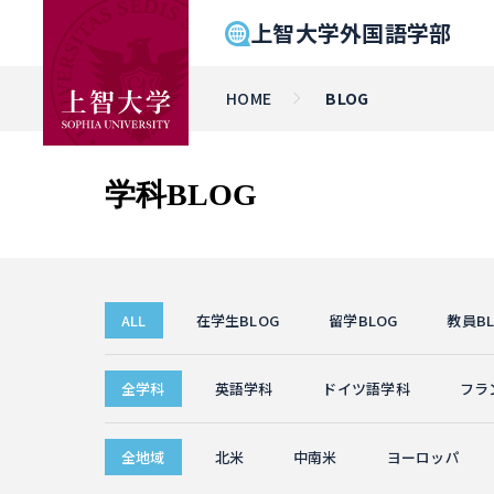
上智大学外国語学部
HOME
BLOG
学科BLOG
ALL
在学生BLOG
留学BLOG
教員BL
全学科
英語学科
ドイツ語学科
フラ
全地域
北米
中南米
ヨーロッパ