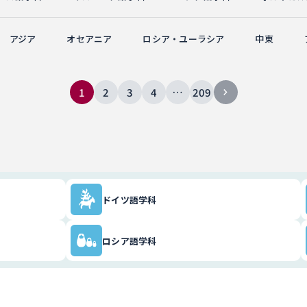
アジア
オセアニア
ロシア・ユーラシア
中東
1
2
3
4
…
209
ドイツ語学科
ロシア語学科