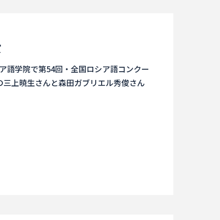
賞
シア語学院で第54回・全国ロシア語コンクー
の三上暁生さんと森田ガブリエル秀俊さん