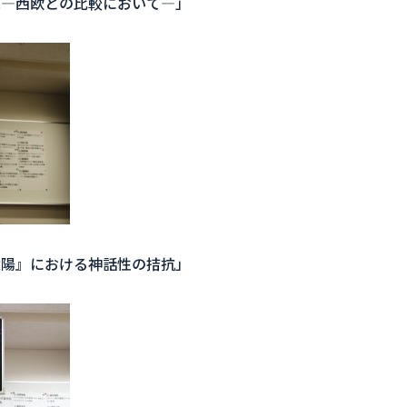
観―西欧との比較において―」
太陽』における神話性の拮抗」