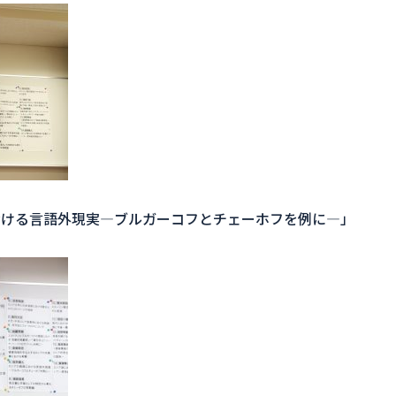
おける言語外現実―ブルガーコフとチェーホフを例に―」