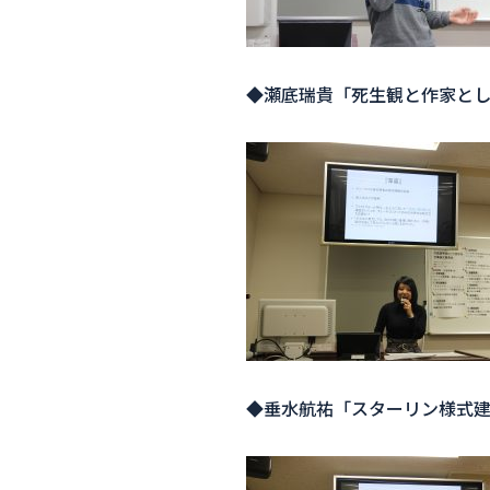
◆瀬底瑞貴「死生観と作家と
◆垂水航祐「スターリン様式