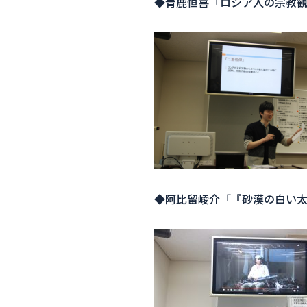
◆青鹿恒喜「ロシア人の宗教
◆阿比留崚介「『砂漠の白い