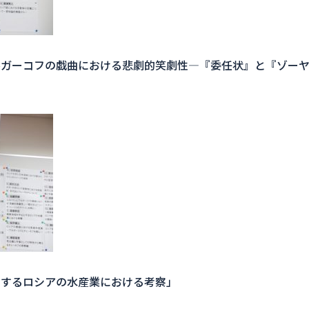
ルガーコフの戯曲における悲劇的笑劇性―『委任状』と『ゾー
とするロシアの水産業における考察」