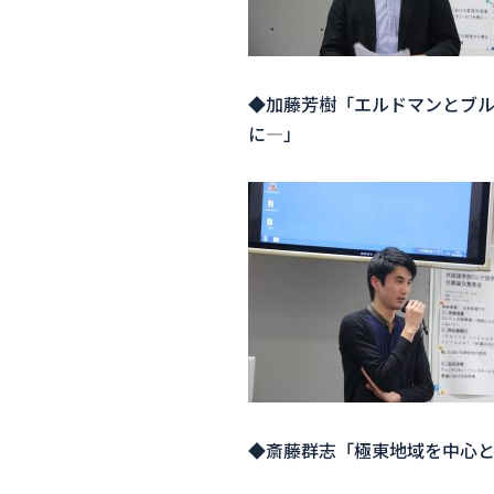
◆加藤芳樹「エルドマンとブ
に―」
◆斎藤群志「極東地域を中心