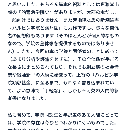
と思いました。
もちろん基本的資料としては恵雅堂出
版の『哈爾浜学院史』
がありますが、大部の本だし、
一般向けではありません。
また芳地隆之氏の新潮選書
『ハルビン学院と満州国』
も力作ですし、様々な関係
者の回想録もあります（
そのほとんどが個人的なもの
なので、
学院の全体像を提供するものではありませ
ん）。ただ、
今回の本は学院と関係者のことに絞って
（
あまり分析や評論をせずに）、
その全体像が手ごろ
な長さにまとめられており、
それでも創立期の社会情
勢や後藤新平の人柄に始まって、上智の『
ハルビン学
院顕彰基金』に至るまで、もれなく書き込まれてい
て、
よい意味で「手軽な」、
しかし不可欠の入門的参
考書になりました。
私も含めて、学院同窓生と年齢差のある人間にとって
は、
学院の存在は今ひとつわかりにくいものでした。