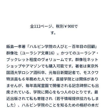
全112ページ、税別￥900で
す。
飯島一孝著『ハルビン学院の人びと－百年目の回顧』
群像社（ユーラシア文庫
16）
。かつてのユーラシア・
ブックレット程度のヴォリュームです。群像社ネット
ショップやアマゾンでも購入可能です。著者は東京外
国語大学ロシア語科卒、元毎日新聞記者で、
モスクワ
特派員も６年務めた人です。
直接学院とは関係があり
ませんが、
毎年高尾霊園で開催される記念碑祭にも出
席されている、
学院に関心をもつ人のひとりです。
最
近出版されて私も寄贈され（若干情報提供協力もしま
した）、
ハルビン学院のことを知るための格好の本だ