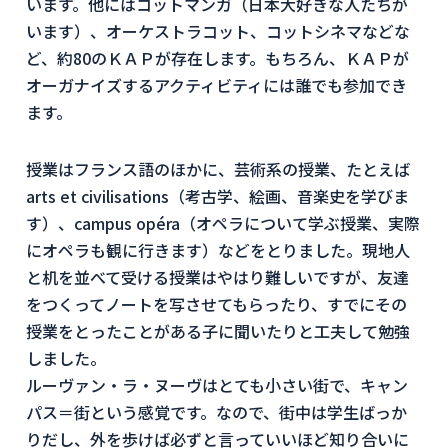
います。他にはコットマンガ（日本大好きな人たちが
います）、オーケストラコット、コットシネマなどな
ど、約80のＫＡＰが存在します。もちろん、ＫＡＰが
オーガナイズするアクティビティには誰でも参加でき
ます。
授業はフランス語のほかに、芸術系の授業、たとえば
arts et civilisations（考古学、絵画、音楽史を学びま
す）、campus opéra（オペラについて学ぶ授業、実際
にオペラも観に行きます）などをとりました。現地人
と机を並べて受ける授業はやはり難しいですが、友達
をつくってノートを写させてもらったり、すでにその
授業をとったことがある子に聞いたりと工夫して勉強
しました。
ルーヴァン・ラ・ヌーヴはとても小さい街で、キャン
パス＝街という感覚です。なので、街中は学生ばっか
りだし、外を歩けば必ずと言っていいほど知り合いに