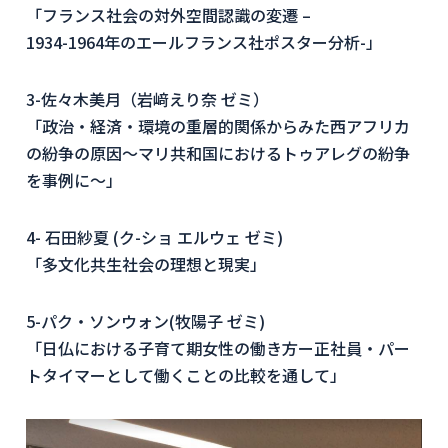
「フランス社会の対外空間認識の変遷 –
1934-1964年のエールフランス社ポスター分析-」
3-佐々木美月（岩﨑えり奈 ゼミ）
「政治・経済・環境の重層的関係からみた西アフリカ
の紛争の原因〜マリ共和国におけるトゥアレグの紛争
を事例に〜」
4- 石田紗夏 (ク-ショ エルウェ ゼミ)
「多文化共生社会の理想と現実」
5-パク・ソンウォン(牧陽子 ゼミ)
「日仏における子育て期女性の働き方ー正社員・パー
トタイマーとして働くことの比較を通して」