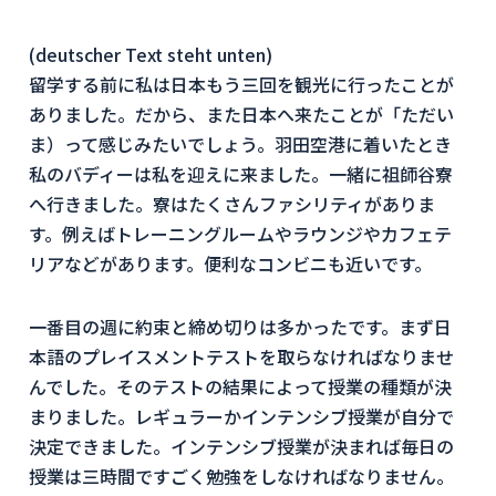
(deutscher Text steht unten)
留学する前に私は日本もう三回を観光に行ったことが
ありました。だから、また日本へ来たことが「ただい
ま）って感じみたいでしょう。羽田空港に着いたとき
私のバディーは私を迎えに来ました。一緒に祖師谷寮
へ行きました。寮はたくさんファシリティがありま
す。例えばトレーニングルームやラウンジやカフェテ
リアなどがあります。便利なコンビニも近いです。
一番目の週に約束と締め切りは多かったです。まず日
本語のプレイスメントテストを取らなければなりませ
んでした。そのテストの結果によって授業の種類が決
まりました。レギュラーかインテンシブ授業が自分で
決定できました。インテンシブ授業が決まれば毎日の
授業は三時間ですごく勉強をしなければなりません。