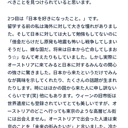
べきことを見つけられていると思います。
2つ目は「日本を好きになったこと。」です。
留学する前の私は海外に対して大きな憧れがありまし
た。そして日本に対しては大して勉強もしてないのに
「借金だらけだし原発も地震も怖いし戦争してしまい
そうだし、嫌な国だ。将来は日本から亡命してしまお
う☆」なんて考えたりもしていました。しかし実際に
オーストリアに来てみると日本に対するみんなの関心
の強さに驚きました。日本から来たというだけでみん
なが興味を示してくれたり、たくさんの話題が生まれ
たりします。時にはほかの国から来た人に申し訳ない
くらいです(笑) 他にもあります。ウィーンの旧市街は
世界遺産にも登録されていてとても美しいですが、オ
ーストリアのどこへ行っても東京のような高層ビル街
には出会えません。オーストリアで出会った人達は東
京のことを「未来の街みたいだ」と言いました。冷た