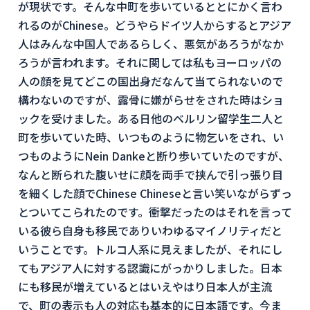
が現状です。そんな中町を歩いているととにかく言わ
れるのがChinese。どうやらドイツ人からするとアジア
人はみんな中国人であるらしく、悪気があろうがなか
ろうが言われます。それに関しては私もヨーロッパの
人の顔を見てどこの国出身だなんて当てられないので
構わないのですが、露骨に嫌がらせをされた時はショ
ックを受けました。ある日他のベルリン留学生二人と
町を歩いていた時、いつものように物乞いをされ、い
つものようにNein Dankeと断り歩いていたのですが、
なんと断られた腹いせに顔を両手で挟んで引っ張り目
を細くした顔でChinese Chineseと言い笑いながらずっ
とついてこられたのです。衝撃だったのはそれを言って
いる彼ら自身も移民でありいわゆるマイノリティだと
いうことです。トルコ人系に見えましたが、それにし
てもアジア人に対する認識にがっかりしました。日本
にも移民が増えているとはいえやはり日本人が主流
で、町の表示も人の対応も基本的に日本語です。今ま