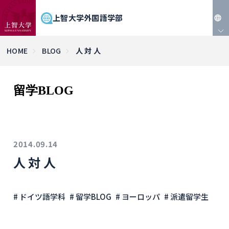
上智大学外国語学部
JP
HOME
BLOG
人 対 人
EN
留学BLOG
2014.09.14
人 対 人
# ドイツ語学科
# 留学BLOG
# ヨーロッパ
# 派遣留学生