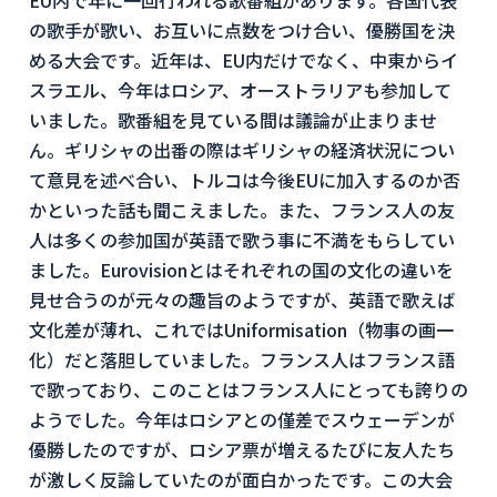
EU内で年に一回行われる歌番組があります。各国代表
の歌手が歌い、お互いに点数をつけ合い、優勝国を決
める大会です。近年は、EU内だけでなく、中東からイ
スラエル、今年はロシア、オーストラリアも参加して
いました。歌番組を見ている間は議論が止まりませ
ん。ギリシャの出番の際はギリシャの経済状況につい
て意見を述べ合い、トルコは今後EUに加入するのか否
かといった話も聞こえました。また、フランス人の友
人は多くの参加国が英語で歌う事に不満をもらしてい
ました。Eurovisionとはそれぞれの国の文化の違いを
見せ合うのが元々の趣旨のようですが、英語で歌えば
文化差が薄れ、これではUniformisation（物事の画一
化）だと落胆していました。フランス人はフランス語
で歌っており、このことはフランス人にとっても誇りの
ようでした。今年はロシアとの僅差でスウェーデンが
優勝したのですが、ロシア票が増えるたびに友人たち
が激しく反論していたのが面白かったです。この大会