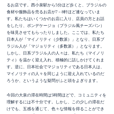
るお店です。西小泉駅から
5
分ほど歩くと、ブラジルの
食材や服飾品を売るお店が
7
－
8
軒ほど連なっていま
す。私たちはいくつかのお店に入り、店員の方とお話
をしたり、ポンデケージョ（ブラジル風チーズパン）
を味見させてもらったりしました。ここでは、私たち
日本人が「マイノリティ（少数派）」となり、日系ブ
ラジル人が「マジョリティ（多数派）」となります。
しかし、日系ブラジル人の人々は、私たち（マイノリ
ティ）を温かく迎え入れ、積極的に話しかけてくれま
す。逆に、日本社会でマジョリティである日本人は、
マイノリティの人々を同じように迎え入れているのだ
ろうか、というような疑問がふと頭をよぎります。
今回の大泉の滞在時間は
5
時間ほどで、コミュニティを
理解するには不十分です。しかし、この少しの滞在だ
けでも、五感を通じて、色々な情報を得ることができ