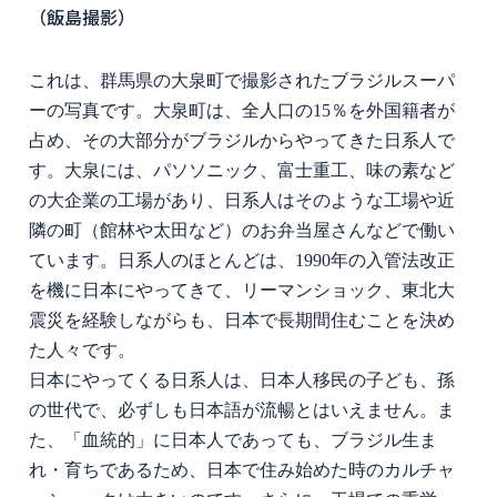
（飯島撮影）
これは、群馬県の大泉町で撮影されたブラジルスーパ
ーの写真です。大泉町は、全人口の
15
％を外国籍者が
占め、その大部分がブラジルからやってきた日系人で
す。大泉には、パソソニック、富士重工、味の素など
の大企業の工場があり、日系人はそのような工場や近
隣の町（館林や太田など）のお弁当屋さんなどで働い
ています。日系人のほとんどは、
1990
年の入管法改正
を機に日本にやってきて、リーマンショック、東北大
震災を経験しながらも、日本で長期間住むことを決め
た人々です。
日本にやってくる日系人は、日本人移民の子ども、孫
の世代で、必ずしも日本語が流暢とはいえません。ま
た、「血統的」に日本人であっても、ブラジル生ま
れ・育ちであるため、日本で住み始めた時のカルチャ