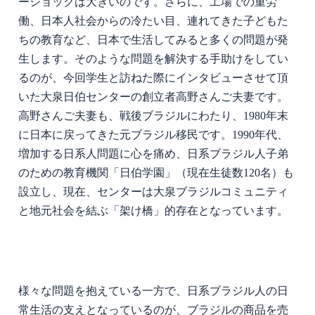
ーショックは大きいのです。さらに、工場での重労
働、日本人社会からの冷たい目、連れてきた子どもた
ちの教育など、日本で生活してみると多くの問題が発
生します。そのような問題を解決する手助けをしてい
るのが、今回学生と訪ねた際にインタビューさせて頂
いた大泉日伯センターの創立者高野さんご夫妻です。
高野さんご夫妻も、戦後ブラジルにわたり、
1980
年末
に日本に戻ってきた元ブラジル移民です。
1990
年代、
増加する日系人問題に心を痛め、日系ブラジル人子弟
のための教育機関「日伯学園」（現在生徒数
120
名）も
設立し、現在、センターは大泉ブラジルコミュニティ
と地元社会を結ぶ「架け橋」的存在となっています。
様々な問題を抱えている一方で、日系ブラジル人の日
常生活の支えとなっているのが、ブラジルの商品を売