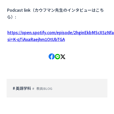
Podcast link（カウフマン先生のインタビューはこち
ら）:
https://open.spotify.com/episode/2hginEkbMScX5zN
si=K-qTiAxaRaejhm1OtUbTGA
# 英語学科
教員BLOG