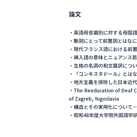
論文
・英語母音識別に対する母国語の影響･･
・動詞にとって前置詞とはなに
・現代フランス語における前置詞
・挿入語の意味とニュアンス若干につい
・生格の名詞の和文露訳について････
・「コンキスタドール」とはなにか･･･
・地方主義を排除した日本近代－超
・The Reeducation of Deaf Ch
of Zagreb, Yugoslavia
・構造とその実用化について－ペ
・昭和48年度大学院外国語学