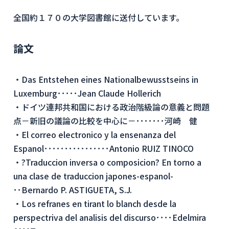
全国約１７０の大学図書館に送付しています。
論文
・Das Entstehen eines Nationalbewusstseins in
Luxemburg･････Jean Claude Hollerich
・ドイツ連邦共和国における政治階級論の意義と問題
点－新旧の議論の比較を中心に－･･･････河崎 健
・El correo electronico y la ensenanza del
Espanol････････････････Antonio RUIZ TINOCO
・?Traduccion inversa o composicion? En torno a
una clase de traduccion japones-espanol-
･･Bernardo P. ASTIGUETA, S.J.
・Los refranes en tirant lo blanch desde la
perspectriva del analisis del discurso････Edelmira