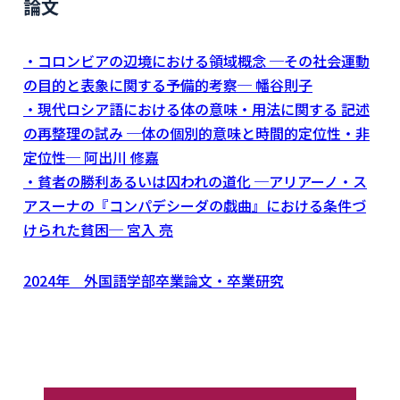
論文
・コロンビアの辺境における領域概念 ─その社会運動
の目的と表象に関する予備的考察─ 幡谷則子
・現代ロシア語における体の意味・用法に関する 記述
の再整理の試み ─体の個別的意味と時間的定位性・非
定位性─ 阿出川 修嘉
・貧者の勝利あるいは囚われの道化 ─アリアーノ・ス
アスーナの『コンパデシーダの戯曲』における条件づ
けられた貧困─ 宮入 亮
2024年 外国語学部卒業論文・卒業研究