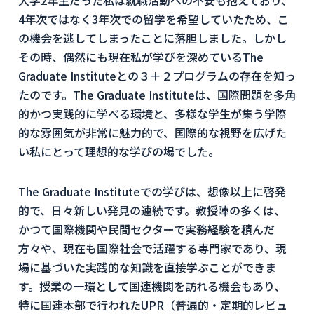
大学2年生だった私は就職活動への不安も抱えており、
4年次ではなく3年次での留学を希望していたため、こ
の機会を逃してしまったことに落胆しました。しかし
その時、偶然にも現在私が学びを深めているThe
Graduate Instituteとの３＋２プログラムの存在を知っ
たのです。The Graduate Instituteは、国際問題を多角
的かつ実践的に学べる環境と、多様な学生が集う学際
的な雰囲気が非常に魅力的で、国際的な視野を広げた
い私にとって理想的な学びの場でした。
The Graduate Instituteでの学びは、想像以上に啓発
的で、日々新しい発見の連続です。教授陣の多くは、
かつて国際機関や民間セクターで実務経験を積んだ
方々や、現在も国際社会で活躍する専門家であり、現
場に基づいた実践的な知識を直接学ぶことができま
す。授業の一環として国連機関を訪れる機会もあり、
特に国連本部で行われたUPR（普遍的・定期的レビュ