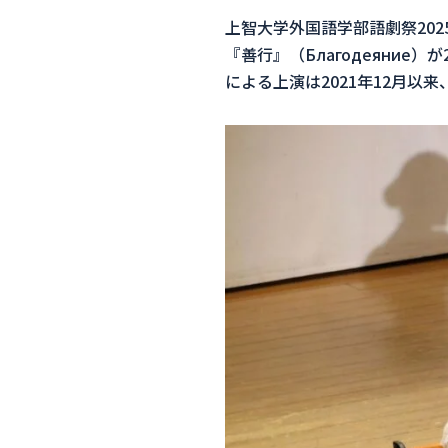
上智大学外国語学部語劇祭202
『善行』（Благодеяние
による上演は2021年12月以