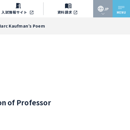
JP
入試情報
サイト
資料請求
MENU
JP
c Kaufman’s Poem
EN
f Professor