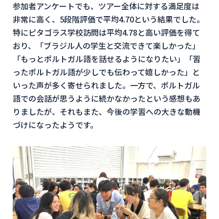
参加者アンケートでも、ツアー全体に対する満足度は
非常に高く、5段階評価で平均4.70という結果でした。
特にピタゴラス学校訪問は平均4.78と高い評価を得て
おり、「ブラジル人の学生と交流できて楽しかった」
「もっとポルトガル語を話せるようになりたい」「習
ったポルトガル語が少しでも伝わって嬉しかった」と
いった声が多く寄せられました。一方で、ポルトガル
語での会話が思うように続かなかったという感想もあ
りましたが、それもまた、今後の学習への大きな動機
づけになったようです。