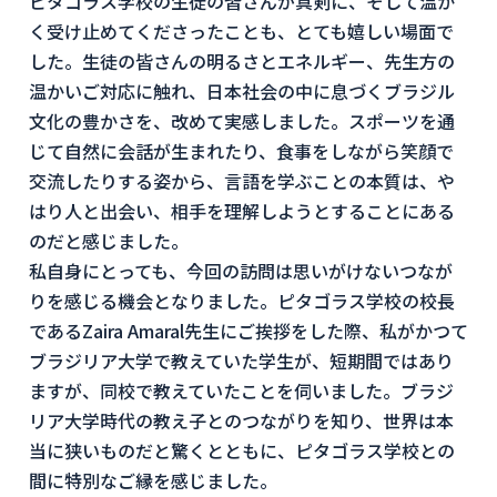
ピタゴラス学校の生徒の皆さんが真剣に、そして温か
く受け止めてくださったことも、とても嬉しい場面で
した。生徒の皆さんの明るさとエネルギー、先生方の
温かいご対応に触れ、日本社会の中に息づくブラジル
文化の豊かさを、改めて実感しました。スポーツを通
じて自然に会話が生まれたり、食事をしながら笑顔で
交流したりする姿から、言語を学ぶことの本質は、や
はり人と出会い、相手を理解しようとすることにある
のだと感じました。
私自身にとっても、今回の訪問は思いがけないつなが
りを感じる機会となりました。ピタゴラス学校の校長
であるZaira Amaral先生にご挨拶をした際、私がかつて
ブラジリア大学で教えていた学生が、短期間ではあり
ますが、同校で教えていたことを伺いました。ブラジ
リア大学時代の教え子とのつながりを知り、世界は本
当に狭いものだと驚くとともに、ピタゴラス学校との
間に特別なご縁を感じました。