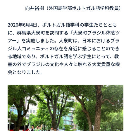
向井裕樹（外国語学部ポルトガル語学科教員）
2026年6月4日、ポルトガル語学科の学生たちととも
に、群馬県大泉町を訪問する「大泉町ブラジル体感ツ
アー」を実施しました。大泉町は、日本におけるブラ
ジル人コミュニティの存在を身近に感じることのでき
る地域であり、ポルトガル語を学ぶ学生にとって、教
室の外でブラジルの文化や人々に触れる大変貴重な機
会となりました。