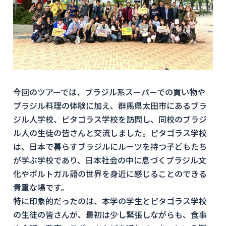
今回のツアーでは、ブラジル系スーパーでの買い物や
ブラジル料理の体験に加え、群馬県太田市にあるブラ
ジル人学校、ピタゴラス学校を訪問し、同校のブラジ
ル人の生徒の皆さんと交流しました。ピタゴラス学校
は、日本で暮らすブラジルにルーツを持つ子どもたち
が学ぶ学校であり、日本社会の中に息づくブラジル文
化やポルトガル語の世界を身近に感じることのできる
貴重な場です。
特に印象的だったのは、本学の学生とピタゴラス学校
の生徒の皆さんが、最初は少し緊張しながらも、食事