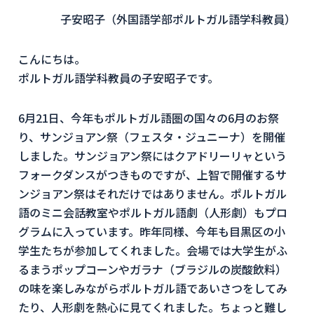
子安昭子（外国語学部ポルトガル語学科教員）
こんにちは。
ポルトガル語学科教員の子安昭子です。
6月21日、今年もポルトガル語圏の国々の6月のお祭
り、サンジョアン祭（フェスタ・ジュニーナ）を開催
しました。サンジョアン祭にはクアドリーリャという
フォークダンスがつきものですが、上智で開催するサ
ンジョアン祭はそれだけではありません。ポルトガル
語のミニ会話教室やポルトガル語劇（人形劇）もプロ
グラムに入っています。昨年同様、今年も目黒区の小
学生たちが参加してくれました。会場では大学生がふ
るまうポップコーンやガラナ（ブラジルの炭酸飲料）
の味を楽しみながらポルトガル語であいさつをしてみ
たり、人形劇を熱心に見てくれました。ちょっと難し