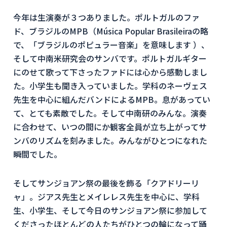
今年は生演奏が３つありました。ポルトガルのファ
ド、ブラジルのMPB（Música Popular Brasileiraの略
で、「ブラジルのポピュラー音楽」を意味します ）、
そして中南米研究会のサンバです。ポルトガルギター
にのせて歌って下さったファドには心から感動しまし
た。小学生も聞き入っていました。学科のネーヴェス
先生を中心に組んだバンドによるMPB。息があってい
て、とても素敵でした。そして中南研のみんな。演奏
に合わせて、いつの間にか観客全員が立ち上がってサ
ンバのリズムを刻みました。みんながひとつになれた
瞬間でした。
そしてサンジョアン祭の最後を飾る「クアドリーリ
ャ」。ジアス先生とメイレレス先生を中心に、学科
生、小学生、そして今日のサンジョアン祭に参加して
くださったほとんどの人たちがひとつの輪になって踊