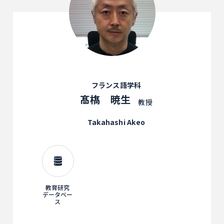
フランス語学科
髙𣘺 暁生
教授
Takahashi Akeo
教育研究
データベー
ス