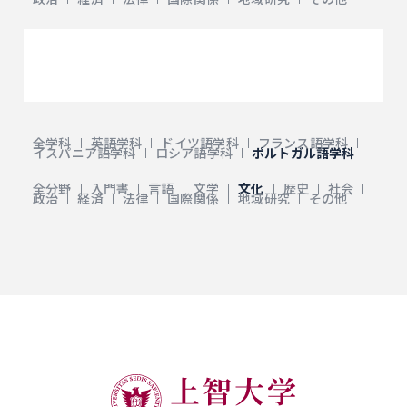
全学科
英語学科
ドイツ語学科
フランス語学科
イスパニア語学科
ロシア語学科
ポルトガル語学科
全分野
入門書
言語
文学
文化
歴史
社会
政治
経済
法律
国際関係
地域研究
その他