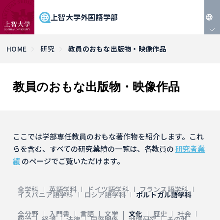
上智大学外国語学部
JP
HOME
研究
教員のおもな出版物・映像作品
EN
教員のおもな出版物・映像作品
ここでは学部専任教員のおもな著作物を紹介します。これ
らを含む、すべての研究業績の一覧は、各教員の
研究者業
績
のページでご覧いただけます。
全学科
英語学科
ドイツ語学科
フランス語学科
イスパニア語学科
ロシア語学科
ポルトガル語学科
全分野
入門書
言語
文学
文化
歴史
社会
政治
経済
法律
国際関係
地域研究
その他