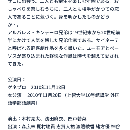
サロに出会う。二人とも余生を楽しむ年齢である。お
しゃべりを楽しむうちに、二人とも相手がかつての恋
人であることに気づく。身を明かしたものかどう
か…。
アルバレス・キンテーロ兄弟は19世紀末から20世紀前
半にかけて人気を博した兄弟作家である。サイネーテ
と呼ばれる軽喜劇作品を多く書いた。ユーモアとペー
ソスが盛り込まれた軽快な作風は時代を越えて愛され
てきた。
公演日：
ゲネプロ 2010年11月18日
本公演 2010年11月20日（上智大学10号館講堂 外国
語学部語劇祭）
演出：木村亮太、浅田麻衣、四戸若菜
出演：森広未 棚村瑞貴 志賀大祐 渡邉綾香 緒方優 神谷