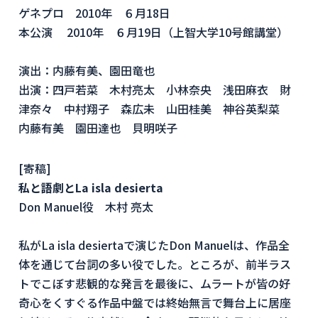
ゲネプロ 2010年 ６月18日
本公演 2010年 ６月19日（上智大学10号館講堂）
演出：内藤有美、園田竜也
出演：四戸若菜 木村亮太 小林奈央 浅田麻衣 財
津奈々 中村翔子 森広未 山田桂美 神谷英梨菜
内藤有美 園田達也 貝明咲子
[寄稿]
私と語劇とLa isla desierta
Don Manuel役 木村 亮太
私がLa isla desiertaで演じたDon Manuelは、作品全
体を通じて台詞の多い役でした。ところが、前半ラス
トでこぼす悲観的な発言を最後に、ムラートが皆の好
奇心をくすぐる作品中盤では終始無言で舞台上に居座