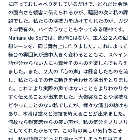
に座っておしゃべりをしているだけで、どれだけ会話
の面白さを観客に伝えられるかが、暗記の次に私の課
題でした。私たちの演技力を助けてくれたのが、ガジ
ネロ特有の、ハイカラなこともやってみる精神です。
Mañana de Solでは、原作にはない、主人公２人の回
想シーンを、同じ舞台上に作りました。これによって
舞台の雰囲気が途中大きく変わるとともに、スペイン
語が分からない人にも舞台そのものを楽しんでもらえ
ました。また、２人の「心の声」は録音したものを流
し、私たちはその音に動きを合わせる演出をとりまし
た。これにより実際の声ではないことをよりわかりや
すく伝えることが出来ました。大袈裟なことや演技な
どやったことのない私でしたが、様々な演出の助けも
あり、本番は堂々と演技を終えることが出来ました。
何故なら観客席からの笑い声が、私の気分をノリノリ
にしてくれたからです。この時の楽しい気持ちこそ
が、私が語劇にどっぷり浸かってしまった理由です。