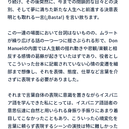
り続け、その後突然に、今までの閉鎖的な日々との決
別、そして夢に満ちた新たな人生へと前進する決意表
明とも取れる一言(¡Basta!) を言い放ちます。
この一連の場面において台詞はないものの、ムラート
が繰り広げる話の一つ一つに揺さぶられる形で、Don
Manuelの内面では人生観の揺れ動きや悲観/楽観と相
反する感情の葛藤が起きていたはずであり、役者とし
てこういった台本に記載されていない心情の変遷を細
部まで想像し、それを表情、態度、仕草など言葉を介
さずに表現する必要がありました。
それまで言葉自体の表現に意識を置きながらイスパニ
ア語を学んできた私にとっては、イスパニア語話者の
意思伝達に自然と用いられる身振り手振りにあまり着
目してこなかったこともあり、こういった心境変化を
言葉に頼らず表現するシーンの演技は特に難しかった