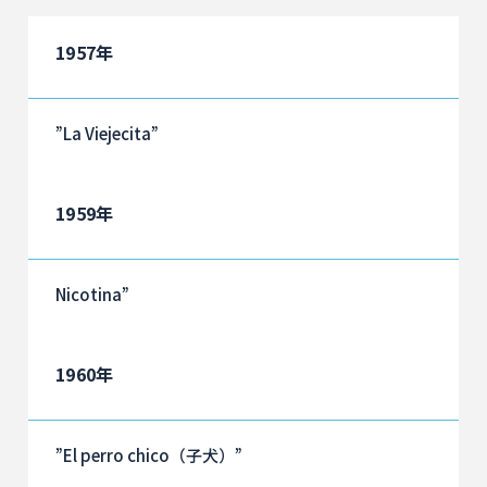
1957年
”La Viejecita”
1959年
Nicotina”
1960年
”El perro chico（子犬）”